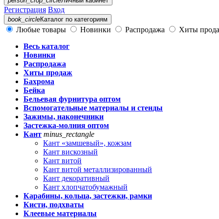
person_crop_circle
Личный кабинет
Регистрация
Вход
book_circle
Каталог
по категориям
Любые товары
Новинки
Распродажа
Хиты прод
Весь каталог
Новинки
Распродажа
Хиты продаж
Бахрома
Бейка
Бельевая фурнитура оптом
Вспомогательные материалы и стенды
Зажимы, наконечники
Застежка-молния оптом
Кант
minus_rectangle
Кант «замшевый», кожзам
Кант вискозный
Кант витой
Кант витой металлизированный
Кант декоративный
Кант хлопчатобумажный
Карабины, кольца, застежки, рамки
Кисти, подхваты
Клеевые материалы