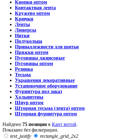
Кнопки оптом
Контактная лента
Кружево оптом
Крючки
Ленты
Люверсы
Нитки
Полукольца
Принадлежности для шитья
Пряжки оптом
Пуговицы джинсовые
Пуговицы оптом
Резинка
Тесьма
Украшения декоративные
Установочное оборудование
Фурнитура под заказ
Хольнитены
Шнур оптом
Шторная тесьма (лента) оптом
Шторная фурнитура оптом
Найдено
75 позиции
в
Кант витой
.
Показано без фильтрации.
text_justify
rectangle_grid_2x2