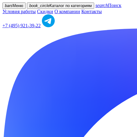
search
Поиск
bars
Меню
book_circle
Каталог
по категориям
Условия работы
Скидки
О компании
Контакты
+7 (495) 921-39-22