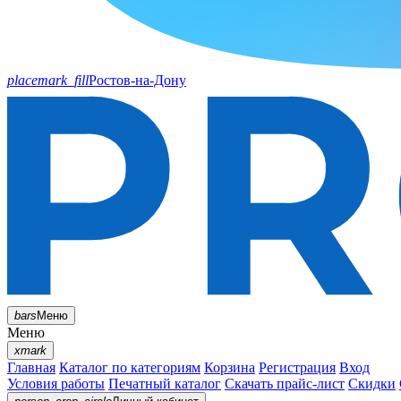
placemark_fill
Ростов-на-Дону
bars
Меню
Меню
xmark
Главная
Каталог по категориям
Корзина
Регистрация
Вход
Условия работы
Печатный каталог
Скачать прайс-лист
Скидки