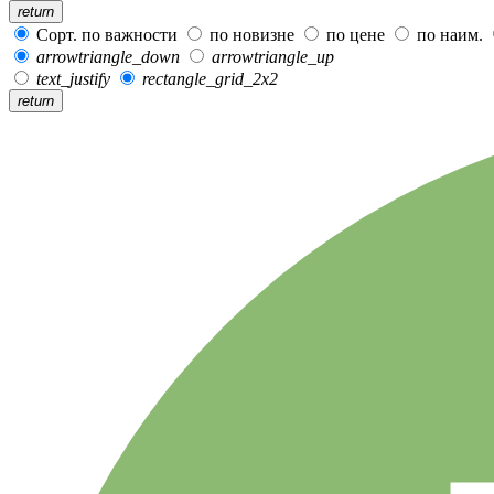
return
Сорт. по важности
по новизне
по цене
по наим.
arrowtriangle_down
arrowtriangle_up
text_justify
rectangle_grid_2x2
return