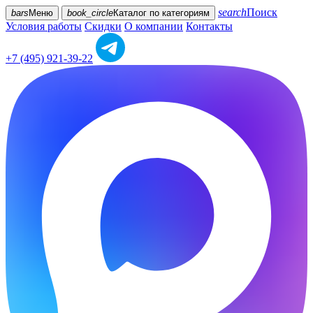
search
Поиск
bars
Меню
book_circle
Каталог
по категориям
Условия работы
Скидки
О компании
Контакты
+7 (495) 921-39-22