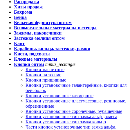
Распродажа
Хиты продаж
Бахрома
Бейка
Бельевая фурнитура оптом
Вспомогательные материалы и стенды
Зажимы, наконечники
Застежка-молния оптом
Кант
Карабины, кольца, застежки, рамки
Кисти, подхваты
Клеевые материалы
Кнопки оптом
minus_rectangle
Кнопки магнитные
Кнопки на тесьме
Кнопки пришивные
Кнопки установочные галантерейные, кнопки для
бейсболок
Кнопки установочные клямерные
Кнопки установочные пластмассовые, резиновые,
обрезиненные
Кнопки установочные сорочечные, рубашечные
Кнопки установочные тип замка альфа, омега
Кнопки установочные тип замка кольцо
Части кнопок установочные тип замка альфа,