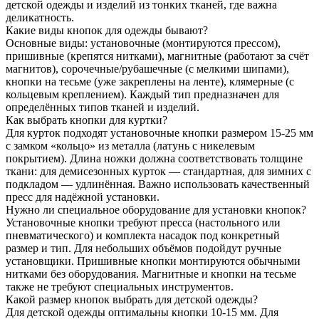
детской одежды и изделий из тонких тканей, где важна
деликатность.
Какие виды кнопок для одежды бывают?
Основные виды: установочные (монтируются прессом),
пришивные (крепятся нитками), магнитные (работают за счёт
магнитов), сорочечные/рубашечные (с мелкими шипами),
кнопки на тесьме (уже закреплены на ленте), клямерные (с
кольцевым креплением). Каждый тип предназначен для
определённых типов тканей и изделий.
Как выбрать кнопки для куртки?
Для курток подходят установочные кнопки размером 15-25 мм
с замком «кольцо» из металла (латунь с никелевым
покрытием). Длина ножки должна соответствовать толщине
ткани: для демисезонных курток — стандартная, для зимних с
подкладом — удлинённая. Важно использовать качественный
пресс для надёжной установки.
Нужно ли специальное оборудование для установки кнопок?
Установочные кнопки требуют пресса (настольного или
пневматического) и комплекта насадок под конкретный
размер и тип. Для небольших объёмов подойдут ручные
установщики. Пришивные кнопки монтируются обычными
нитками без оборудования. Магнитные и кнопки на тесьме
также не требуют специальных инструментов.
Какой размер кнопок выбрать для детской одежды?
Для детской одежды оптимальны кнопки 10-15 мм. Для