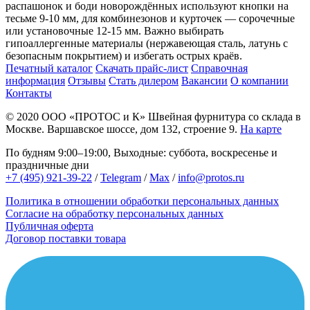
распашонок и боди новорождённых используют кнопки на
тесьме 9-10 мм, для комбинезонов и курточек — сорочечные
или установочные 12-15 мм. Важно выбирать
гипоаллергенные материалы (нержавеющая сталь, латунь с
безопасным покрытием) и избегать острых краёв.
Печатный каталог
Скачать прайс-лист
Справочная
информация
Отзывы
Стать дилером
Вакансии
О компании
Контакты
© 2020
ООО «ПРОТОС и К»
Швейная фурнитура со склада в
Москве.
Варшавское шоссе, дом 132, строение 9.
На карте
По будням 9:00–19:00, Выходные: суббота, воскресенье и
праздничные дни
+7 (495) 921-39-22
/
Telegram
/
Max
/
info@protos.ru
Политика в отношении обработки персональных данных
Согласие на обработку персональных данных
Публичная оферта
Договор поставки товара