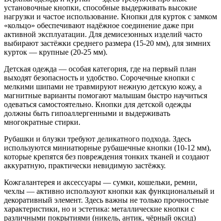
установочные кнопки, способные выдерживать высокие
нагрузки и частое использование. Кнопки для курток с замком
«кольцо» обеспечивают надёжное соединение даже при
активной эксплуатации. Для демисезонных изделий часто
выбирают застёжки среднего размера (15-20 мм), для зимних
курток — крупные (20-25 мм).
Детская одежда — особая категория, где на первый план
выходят безопасность и удобство. Сорочечные кнопки с
мелкими шипами не травмируют нежную детскую кожу, а
магнитные варианты помогают малышам быстро научиться
одеваться самостоятельно. Кнопки для детской одежды
должны быть гипоаллергенными и выдерживать
многократные стирки.
Рубашки и блузки требуют деликатного подхода. Здесь
используются миниатюрные рубашечные кнопки (10-12 мм),
которые крепятся без повреждения тонких тканей и создают
аккуратную, практически невидимую застёжку.
Кожгалантерея и аксессуары — сумки, кошельки, ремни,
чехлы — активно используют кнопки как функциональный и
декоративный элемент. Здесь важны не только прочностные
характеристики, но и эстетика: металлические кнопки с
различными покрытиями (никель, антик, чёрный оксид)