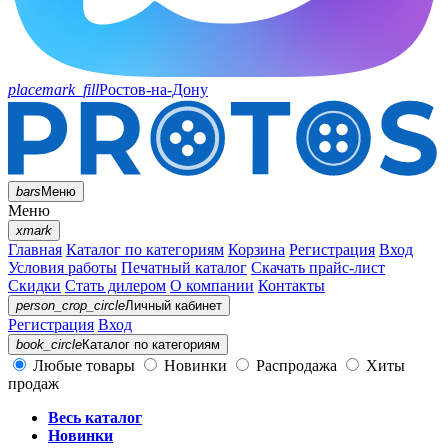
placemark_fill
Ростов-на-Дону
bars
Меню
Меню
xmark
Главная
Каталог по категориям
Корзина
Регистрация
Вход
Условия работы
Печатный каталог
Скачать прайс-лист
Скидки
Стать дилером
О компании
Контакты
person_crop_circle
Личный кабинет
Регистрация
Вход
book_circle
Каталог
по категориям
Любые товары
Новинки
Распродажа
Хиты
продаж
Весь каталог
Новинки