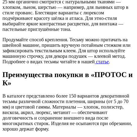
25 мм органично смотрится с натуральными тканями —
хлопком, льном, шерстью — например, для льняных штор в
стиле прованс. Блестящие варианты с люрексом
подчёркивают красоту шёлка и атласа. Для этно-стиля
выбирайте яркие контрастные расцветки, для винтажа —
пастельные приглушённые тона.
Продумайте способ крепления. Тесьму можно притачать на
швейной машине, пришить вручную потайным стежком или
зафиксировать текстильным клеем. Для штор используйте
машинную строчку, для декора подушек — клеевой метод.
Подробнее о видах тесьмы читайте в нашей
статье
.
Преимущества покупки в «ПРОТОС и
К»
В каталоге представлено более 150 вариантов декоративной
тесьмы различной сложности плетения, ширины (от 5 до 70
мм) и цветовой гаммы. Материалы — хлопок, полиэстер,
вискоза, акрил, люрекс, метанит — обеспечивают
долговечность и сохранение внешнего вида после
многократных стирок. Изделия не осыпаются при обрезании,
хорошо держат форму.