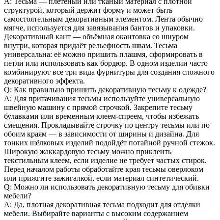
A: Тесьма — плетёный или тканый материал с плотной
структурой, который держит форму и может быть
самостоятельным декоративным элементом. Лента обычно
мягче, используется для завязывания бантов и упаковки.
Декоративный кант — объёмная окантовка со шнуром
внутри, которая придаёт рельефность швам. Тесьма
универсальна: её можно пришить плашмя, сформировать в
петли или использовать как бордюр. В одном изделии часто
комбинируют все три вида фурнитуры для создания сложного
декоративного эффекта.
Q: Как правильно пришить декоративную тесьму к одежде?
A: Для притачивания тесьмы используйте универсальную
швейную машину с прямой строчкой. Закрепите тесьму
булавками или временным клеем-спреем, чтобы избежать
смещения. Прокладывайте строчку по центру тесьмы или по
обоим краям — в зависимости от ширины и дизайна. Для
тонких шёлковых изделий подойдёт потайной ручной стежок.
Широкую жаккардовую тесьму можно приклеить
текстильным клеем, если изделие не требует частых стирок.
Перед началом работы обработайте края тесьмы оверлоком
или прижгите зажигалкой, если материал синтетический.
Q: Можно ли использовать декоративную тесьму для обивки
мебели?
A: Да, плотная декоративная тесьма подходит для отделки
мебели. Выбирайте варианты с высоким содержанием