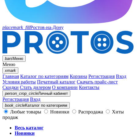
placemark_fill
Ростов-на-Дону
bars
Меню
Меню
xmark
Главная
Каталог по категориям
Корзина
Регистрация
Вход
Условия работы
Печатный каталог
Скачать прайс-лист
Скидки
Стать дилером
О компании
Контакты
person_crop_circle
Личный кабинет
Регистрация
Вход
book_circle
Каталог
по категориям
Любые товары
Новинки
Распродажа
Хиты
продаж
Весь каталог
Новинки