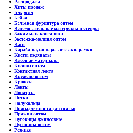
Распродажа
Хиты продаж
Бахрома
Бейка
Бельевая фурнитура оптом
Вспомогательные материалы и стенды
Зажимы, наконечники
Застежка-молния оптом
Кант
Карабины, кольца, застежки, рамки
Кисти, подхваты
Клеевые материалы
Кнопки оптом
Контактная лента
Кружево оптом
Крючки
Ленты
Люверсы
Нитки
Полукольца
Принадлежности для шитья
Пряжки оптом
Пуговицы джинсовые
Пуговицы оптом
Резинка