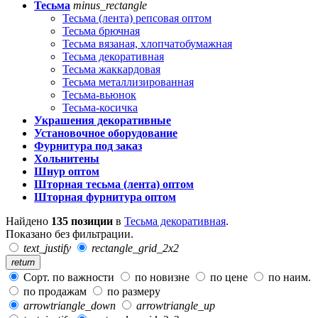
Тесьма
minus_rectangle
Тесьма (лента) репсовая оптом
Тесьма брючная
Тесьма вязаная, хлопчатобумажная
Тесьма декоративная
Тесьма жаккардовая
Тесьма металлизированная
Тесьма-вьюнок
Тесьма-косичка
Украшения декоративные
Установочное оборудование
Фурнитура под заказ
Хольнитены
Шнур оптом
Шторная тесьма (лента) оптом
Шторная фурнитура оптом
Найдено
135 позиции
в
Тесьма декоративная
.
Показано без фильтрации.
text_justify
rectangle_grid_2x2
return
Сорт. по важности
по новизне
по цене
по наим.
по продажам
по размеру
arrowtriangle_down
arrowtriangle_up