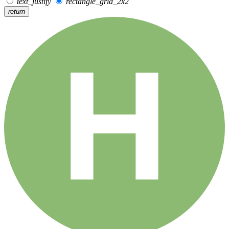
text_justify
rectangle_grid_2x2
return