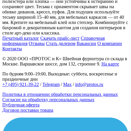
полиэстера или хлопка — они устойчивы к истиранию и
сохраняют цвет. Тесьма с орнаментом скрывает швы на
обивке диванов, кресел, пуфов. Для подушек используйте
тесьму шириной 15–40 мм, для мебельных каркасов — от 40
мм. Крепите на мебельный клей или степлер. Комбинируйте с
бахромой и декоративным кантом для создания интерьеров в
стиле арт-деко или классика.
Печатный каталог
Скачать прайс-лист
Справочная
информация
Отзывы
Стать дилером
Вакансии
О компании
Контакты
© 2020
ООО «ПРОТОС и К»
Швейная фурнитура со склада в
Москве.
Варшавское шоссе, дом 132, строение 9.
На карте
По будням 9:00–19:00, Выходные: суббота, воскресенье и
праздничные дни
+7 (495) 921-39-22
/
Telegram
/
Max
/
info@protos.ru
Политика в отношении обработки персональных данных
Согласие на обработку персональных данных
Публичная оферта
Договор поставки товара