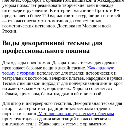
плетёных бордюров с орнаментом, вышивкой и жаккардовым
узором позволяет реализовать творческие идеи в одежде,
интерьере и рукоделии. В интернет-магазине «Протос и К»
представлено более 150 вариантов текстур, ширин и стилей
— от классических этно-мотивов до современных
геометрических паттернов. Доставка по Москве и всей
России.
Виды декоративной тесьмы для
профессионального пошива
Для одежды и костюмов. Декоративная тесьма для одежды
превращает базовые вещи в дизайнерские.
Жаккардовую
тесьму с узорами
используют для отделки исторических и
театральных костюмов, вечерних платьев, народных нарядов.
Тесьма с вышивкой подходит для подчеркивания линий кроя
на жакетах, манжетах, воротниках. Хорошо сочетается с
шёлком, кружевом, бархатом, джинсой и вискозой.
Для штор и интерьерного текстиля. Декоративная тесьма для
штор — альтернатива традиционным методам отделки
портьер и гардин.
Металлизированную тесьму с блеском
применяют для создания композиций в классическом и
винтажном стиле. Жаккардовая тесьма с орнаментом