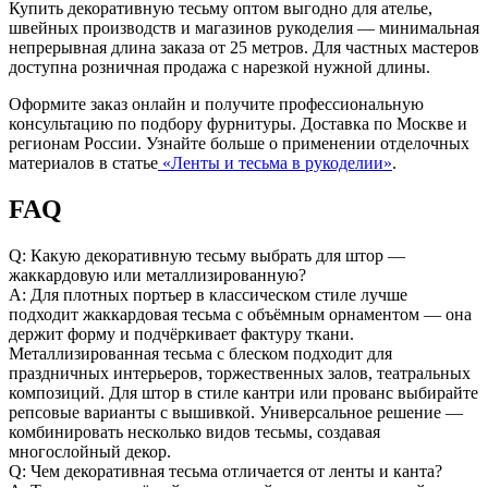
Купить декоративную тесьму оптом выгодно для ателье,
швейных производств и магазинов рукоделия — минимальная
непрерывная длина заказа от 25 метров. Для частных мастеров
доступна розничная продажа с нарезкой нужной длины.
Оформите заказ онлайн и получите профессиональную
консультацию по подбору фурнитуры. Доставка по Москве и
регионам России. Узнайте больше о применении отделочных
материалов в статье
«Ленты и тесьма в рукоделии»
.
FAQ
Q: Какую декоративную тесьму выбрать для штор —
жаккардовую или металлизированную?
A: Для плотных портьер в классическом стиле лучше
подходит жаккардовая тесьма с объёмным орнаментом — она
держит форму и подчёркивает фактуру ткани.
Металлизированная тесьма с блеском подходит для
праздничных интерьеров, торжественных залов, театральных
композиций. Для штор в стиле кантри или прованс выбирайте
репсовые варианты с вышивкой. Универсальное решение —
комбинировать несколько видов тесьмы, создавая
многослойный декор.
Q: Чем декоративная тесьма отличается от ленты и канта?