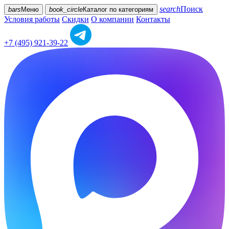
search
Поиск
bars
Меню
book_circle
Каталог
по категориям
Условия работы
Скидки
О компании
Контакты
+7 (495) 921-39-22