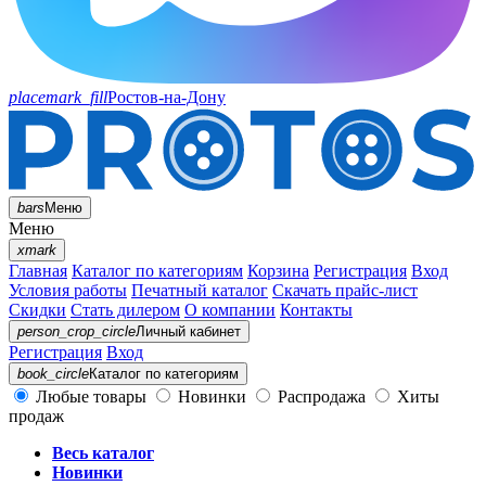
placemark_fill
Ростов-на-Дону
bars
Меню
Меню
xmark
Главная
Каталог по категориям
Корзина
Регистрация
Вход
Условия работы
Печатный каталог
Скачать прайс-лист
Скидки
Стать дилером
О компании
Контакты
person_crop_circle
Личный кабинет
Регистрация
Вход
book_circle
Каталог
по категориям
Любые товары
Новинки
Распродажа
Хиты
продаж
Весь каталог
Новинки