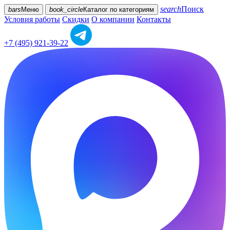
search
Поиск
bars
Меню
book_circle
Каталог
по категориям
Условия работы
Скидки
О компании
Контакты
+7 (495) 921-39-22