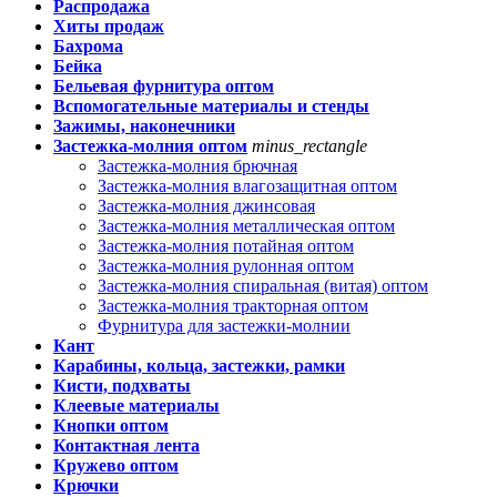
Распродажа
Хиты продаж
Бахрома
Бейка
Бельевая фурнитура оптом
Вспомогательные материалы и стенды
Зажимы, наконечники
Застежка-молния оптом
minus_rectangle
Застежка-молния брючная
Застежка-молния влагозащитная оптом
Застежка-молния джинсовая
Застежка-молния металлическая оптом
Застежка-молния потайная оптом
Застежка-молния рулонная оптом
Застежка-молния спиральная (витая) оптом
Застежка-молния тракторная оптом
Фурнитура для застежки-молнии
Кант
Карабины, кольца, застежки, рамки
Кисти, подхваты
Клеевые материалы
Кнопки оптом
Контактная лента
Кружево оптом
Крючки