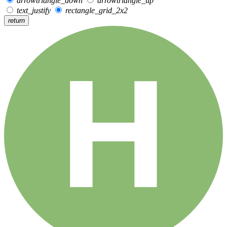
arrowtriangle_down
arrowtriangle_up
text_justify
rectangle_grid_2x2
return