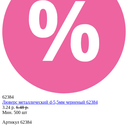
62384
Люверс металлический d-5,5мм черненый 62384
3.24 р.
6.48 р.
Мин. 500 шт
Артикул
62384