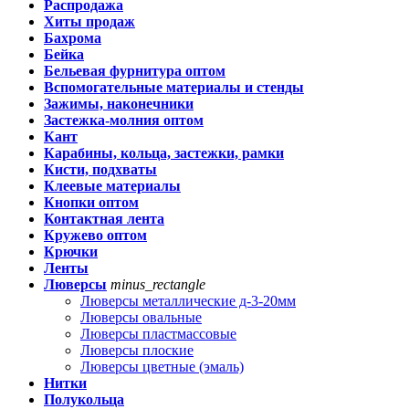
Распродажа
Хиты продаж
Бахрома
Бейка
Бельевая фурнитура оптом
Вспомогательные материалы и стенды
Зажимы, наконечники
Застежка-молния оптом
Кант
Карабины, кольца, застежки, рамки
Кисти, подхваты
Клеевые материалы
Кнопки оптом
Контактная лента
Кружево оптом
Крючки
Ленты
Люверсы
minus_rectangle
Люверсы металлические д-3-20мм
Люверсы овальные
Люверсы пластмассовые
Люверсы плоские
Люверсы цветные (эмаль)
Нитки
Полукольца