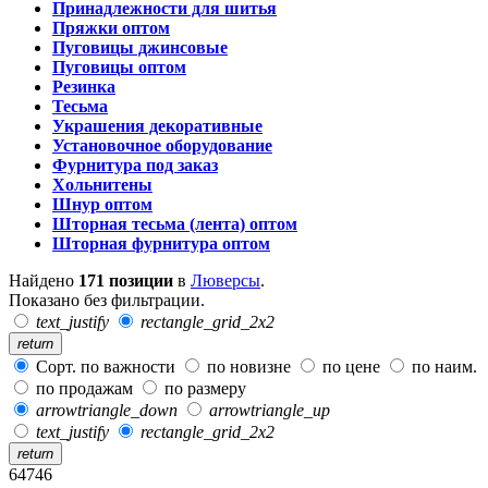
Принадлежности для шитья
Пряжки оптом
Пуговицы джинсовые
Пуговицы оптом
Резинка
Тесьма
Украшения декоративные
Установочное оборудование
Фурнитура под заказ
Хольнитены
Шнур оптом
Шторная тесьма (лента) оптом
Шторная фурнитура оптом
Найдено
171 позиции
в
Люверсы
.
Показано без фильтрации.
text_justify
rectangle_grid_2x2
return
Сорт. по важности
по новизне
по цене
по наим.
по продажам
по размеру
arrowtriangle_down
arrowtriangle_up
text_justify
rectangle_grid_2x2
return
64746