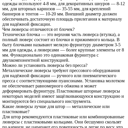
одежды используют 4-8 мм, для декоративных шнуров — 8-12
мм, для шторных карнизов — 35-55 мм, для креплений
баннеров и тентов — 10-20 мм. Внешний диаметр должен
обеспечивать достаточную площадь прилегания к материалу
для надёжной фиксации.
Чем люверсы отличаются от блочек?
Технически блочка — это верхняя часть люверса (втулка), а
полный люверс состоит из блочки и прижимного кольца. В
быту блочками называют мелкую фурнитуру диаметром 3-5
мм для одежды, а люверсами — более крупные элементы от 8
мм. Функционально это одинаковая фурнитура с
двухкомпонентной конструкцией.
Можно ли установить люверсы без пресса?
Металлические люверсы требуют прессового оборудования
для надёжной фиксации — ручного или пневматического
пресса с соответствующими пуансонами. Установка молотком
не обеспечивает равномерного обжима и может
деформировать фурнитуру. Пластиковые шторные люверсы
некоторых моделей имеют защёлкивающуюся конструкцию и
монтируются без специального инструмента.
Какие люверсы лучше для штор — металлические или
пластиковые?
Для штор рекомендуются пластиковые или комбинированные
люверсы с пластиковыми кольцами. Они бесшумно скользят
по карнизу, не царапают его поверхность и легче по весу, что