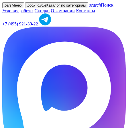
search
Поиск
bars
Меню
book_circle
Каталог
по категориям
Условия работы
Скидки
О компании
Контакты
+7 (495) 921-39-22