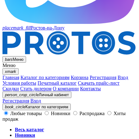
placemark_fill
Ростов-на-Дону
bars
Меню
Меню
xmark
Главная
Каталог по категориям
Корзина
Регистрация
Вход
Условия работы
Печатный каталог
Скачать прайс-лист
Скидки
Стать дилером
О компании
Контакты
person_crop_circle
Личный кабинет
Регистрация
Вход
book_circle
Каталог
по категориям
Любые товары
Новинки
Распродажа
Хиты
продаж
Весь каталог
Новинки