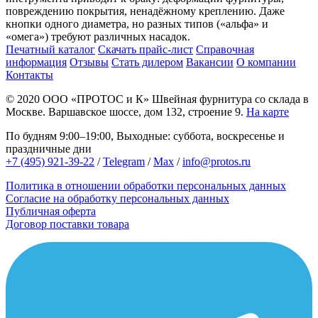
повреждению покрытия, ненадёжному креплению. Даже
кнопки одного диаметра, но разных типов («альфа» и
«омега») требуют различных насадок.
Печатный каталог
Скачать прайс-лист
Справочная
информация
Отзывы
Стать дилером
Вакансии
О компании
Контакты
© 2020
ООО «ПРОТОС и К»
Швейная фурнитура со склада в
Москве.
Варшавское шоссе, дом 132, строение 9.
На карте
По будням 9:00–19:00, Выходные: суббота, воскресенье и
праздничные дни
+7 (495) 921-39-22
/
Telegram
/
Max
/
info@protos.ru
Политика в отношении обработки персональных данных
Согласие на обработку персональных данных
Публичная оферта
Договор поставки товара