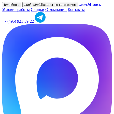
search
Поиск
bars
Меню
book_circle
Каталог
по категориям
Условия работы
Скидки
О компании
Контакты
+7 (495) 921-39-22