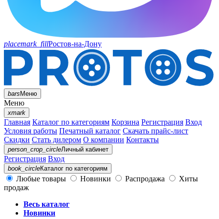
placemark_fill
Ростов-на-Дону
bars
Меню
Меню
xmark
Главная
Каталог по категориям
Корзина
Регистрация
Вход
Условия работы
Печатный каталог
Скачать прайс-лист
Скидки
Стать дилером
О компании
Контакты
person_crop_circle
Личный кабинет
Регистрация
Вход
book_circle
Каталог
по категориям
Любые товары
Новинки
Распродажа
Хиты
продаж
Весь каталог
Новинки