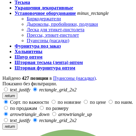
Тесьма
Украшения декоративные
Установочное оборудование
minus_rectangle
Биркодержатели
Дыроколы, пробойники, подушки
Леска для этикет-пистолета
Прессы, этикет-пистолет
Пуансоны (насадки)
Фурнитура под заказ
Хольнитены
Шнур оптом
Шторная тесьма (лента) оптом
Шторная фурнитура оптом
Найдено
427 позиции
в
Пуансоны (насадки)
.
Показано без фильтрации.
text_justify
rectangle_grid_2x2
return
Сорт. по важности
по новизне
по цене
по наим.
по продажам
по размеру
arrowtriangle_down
arrowtriangle_up
text_justify
rectangle_grid_2x2
return