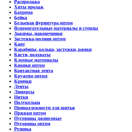
Распродажа
Хиты продаж
Бахрома
Бейка
Бельевая фурнитура оптом
Вспомогательные материалы и стенды
Зажимы, наконечники
Застежка-молния оптом
Кант
Карабины, кольца, застежки, рамки
Кисти, подхваты
Клеевые материалы
Кнопки оптом
Контактная лента
Кружево оптом
Крючки
Ленты
Люверсы
Нитки
Полукольца
Принадлежности для шитья
Пряжки оптом
Пуговицы джинсовые
Пуговицы оптом
Резинка