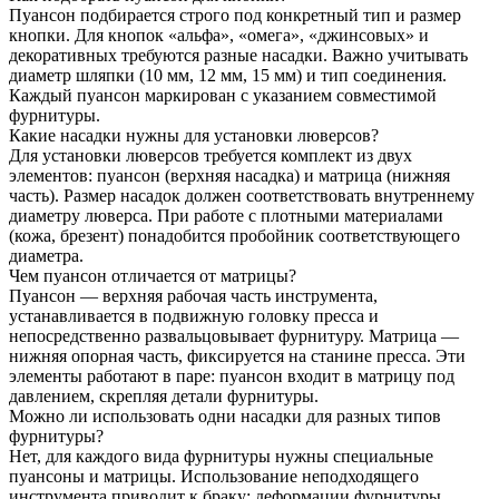
Пуансон подбирается строго под конкретный тип и размер
кнопки. Для кнопок «альфа», «омега», «джинсовых» и
декоративных требуются разные насадки. Важно учитывать
диаметр шляпки (10 мм, 12 мм, 15 мм) и тип соединения.
Каждый пуансон маркирован с указанием совместимой
фурнитуры.
Какие насадки нужны для установки люверсов?
Для установки люверсов требуется комплект из двух
элементов: пуансон (верхняя насадка) и матрица (нижняя
часть). Размер насадок должен соответствовать внутреннему
диаметру люверса. При работе с плотными материалами
(кожа, брезент) понадобится пробойник соответствующего
диаметра.
Чем пуансон отличается от матрицы?
Пуансон — верхняя рабочая часть инструмента,
устанавливается в подвижную головку пресса и
непосредственно развальцовывает фурнитуру. Матрица —
нижняя опорная часть, фиксируется на станине пресса. Эти
элементы работают в паре: пуансон входит в матрицу под
давлением, скрепляя детали фурнитуры.
Можно ли использовать одни насадки для разных типов
фурнитуры?
Нет, для каждого вида фурнитуры нужны специальные
пуансоны и матрицы. Использование неподходящего
инструмента приводит к браку: деформации фурнитуры,