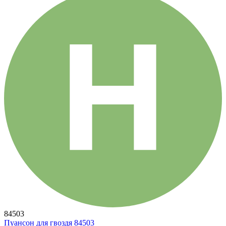
84503
Пуансон для гвоздя 84503