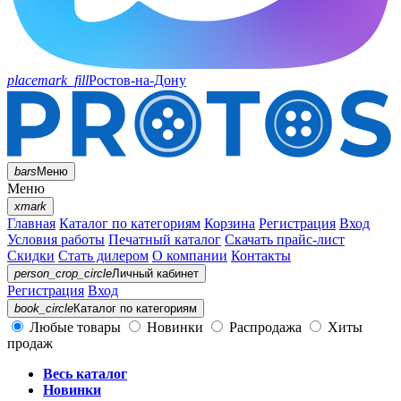
placemark_fill
Ростов-на-Дону
bars
Меню
Меню
xmark
Главная
Каталог по категориям
Корзина
Регистрация
Вход
Условия работы
Печатный каталог
Скачать прайс-лист
Скидки
Стать дилером
О компании
Контакты
person_crop_circle
Личный кабинет
Регистрация
Вход
book_circle
Каталог
по категориям
Любые товары
Новинки
Распродажа
Хиты
продаж
Весь каталог
Новинки