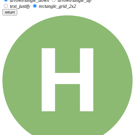
arrowtriangle_down
arrowtriangle_up
text_justify
rectangle_grid_2x2
return