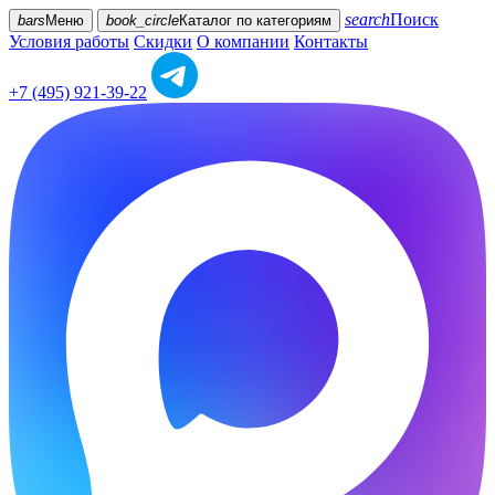
search
Поиск
bars
Меню
book_circle
Каталог
по категориям
Условия работы
Скидки
О компании
Контакты
+7 (495) 921-39-22