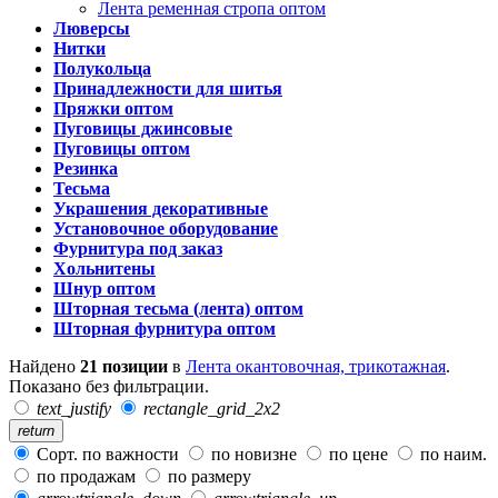
Лента ременная стропа оптом
Люверсы
Нитки
Полукольца
Принадлежности для шитья
Пряжки оптом
Пуговицы джинсовые
Пуговицы оптом
Резинка
Тесьма
Украшения декоративные
Установочное оборудование
Фурнитура под заказ
Хольнитены
Шнур оптом
Шторная тесьма (лента) оптом
Шторная фурнитура оптом
Найдено
21 позиции
в
Лента окантовочная, трикотажная
.
Показано без фильтрации.
text_justify
rectangle_grid_2x2
return
Сорт. по важности
по новизне
по цене
по наим.
по продажам
по размеру