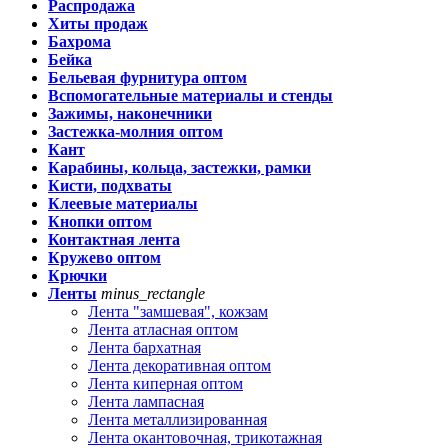
Распродажа
Хиты продаж
Бахрома
Бейка
Бельевая фурнитура оптом
Вспомогательные материалы и стенды
Зажимы, наконечники
Застежка-молния оптом
Кант
Карабины, кольца, застежки, рамки
Кисти, подхваты
Клеевые материалы
Кнопки оптом
Контактная лента
Кружево оптом
Крючки
Ленты
minus_rectangle
Лента "замшевая", кожзам
Лента атласная оптом
Лента бархатная
Лента декоративная оптом
Лента киперная оптом
Лента лампасная
Лента металлизированная
Лента окантовочная, трикотажная