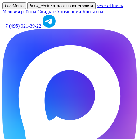
search
Поиск
bars
Меню
book_circle
Каталог
по категориям
Условия работы
Скидки
О компании
Контакты
+7 (495) 921-39-22