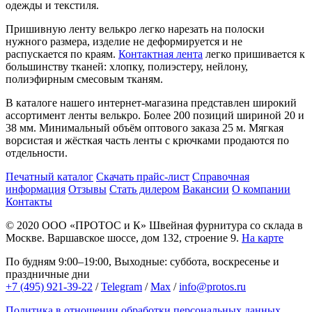
одежды и текстиля.
Пришивную ленту велькро легко нарезать на полоски
нужного размера, изделие не деформируется и не
распускается по краям.
Контактная лента
легко пришивается к
большинству тканей: хлопку, полиэстеру, нейлону,
полиэфирным смесовым тканям.
В каталоге нашего интернет-магазина представлен широкий
ассортимент ленты велькро. Более 200 позиций шириной 20 и
38 мм. Минимальный объём оптового заказа 25 м. Мягкая
ворсистая и жёсткая часть ленты с крючками продаются по
отдельности.
Печатный каталог
Скачать прайс-лист
Справочная
информация
Отзывы
Стать дилером
Вакансии
О компании
Контакты
© 2020
ООО «ПРОТОС и К»
Швейная фурнитура со склада в
Москве.
Варшавское шоссе, дом 132, строение 9.
На карте
По будням 9:00–19:00, Выходные: суббота, воскресенье и
праздничные дни
+7 (495) 921-39-22
/
Telegram
/
Max
/
info@protos.ru
Политика в отношении обработки персональных данных