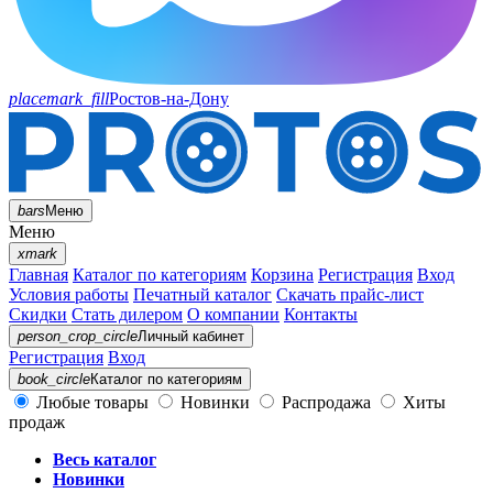
placemark_fill
Ростов-на-Дону
bars
Меню
Меню
xmark
Главная
Каталог по категориям
Корзина
Регистрация
Вход
Условия работы
Печатный каталог
Скачать прайс-лист
Скидки
Стать дилером
О компании
Контакты
person_crop_circle
Личный кабинет
Регистрация
Вход
book_circle
Каталог
по категориям
Любые товары
Новинки
Распродажа
Хиты
продаж
Весь каталог
Новинки