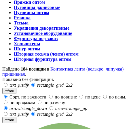
Пряжки оптом
Пуговицы джинсовые
Пуговицы оптом
Резинка
Тесьма
Украшения декоративные
Установочное оборудование
Фурнитура под заказ
Хольнитены
Шнур оптом
Шторная тесьма (лента) оптом
Шторная фурнитура оптом
Найдено
184 позиции
в
Контактная лента (велькро, липучка)
пришивная
.
Показано без фильтрации.
text_justify
rectangle_grid_2x2
return
Сорт. по важности
по новизне
по цене
по наим.
по продажам
по размеру
arrowtriangle_down
arrowtriangle_up
text_justify
rectangle_grid_2x2
return