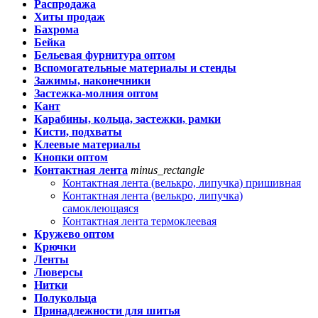
Распродажа
Хиты продаж
Бахрома
Бейка
Бельевая фурнитура оптом
Вспомогательные материалы и стенды
Зажимы, наконечники
Застежка-молния оптом
Кант
Карабины, кольца, застежки, рамки
Кисти, подхваты
Клеевые материалы
Кнопки оптом
Контактная лента
minus_rectangle
Контактная лента (велькро, липучка) пришивная
Контактная лента (велькро, липучка)
самоклеющаяся
Контактная лента термоклеевая
Кружево оптом
Крючки
Ленты
Люверсы
Нитки
Полукольца
Принадлежности для шитья