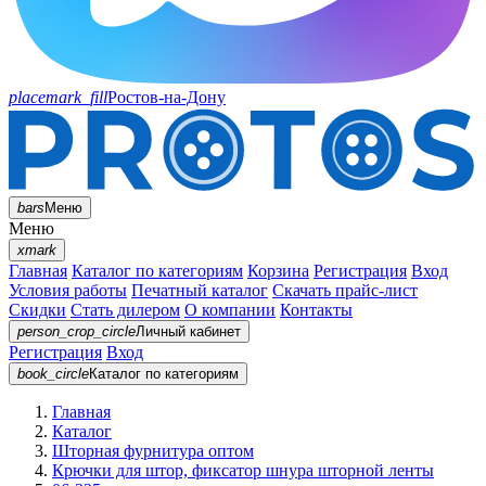
placemark_fill
Ростов-на-Дону
bars
Меню
Меню
xmark
Главная
Каталог по категориям
Корзина
Регистрация
Вход
Условия работы
Печатный каталог
Скачать прайс-лист
Скидки
Стать дилером
О компании
Контакты
person_crop_circle
Личный кабинет
Регистрация
Вход
book_circle
Каталог
по категориям
Главная
Каталог
Шторная фурнитура оптом
Крючки для штор, фиксатор шнура шторной ленты