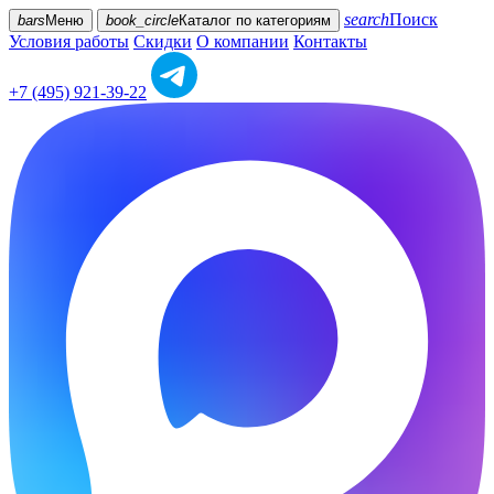
search
Поиск
bars
Меню
book_circle
Каталог
по категориям
Условия работы
Скидки
О компании
Контакты
+7 (495) 921-39-22