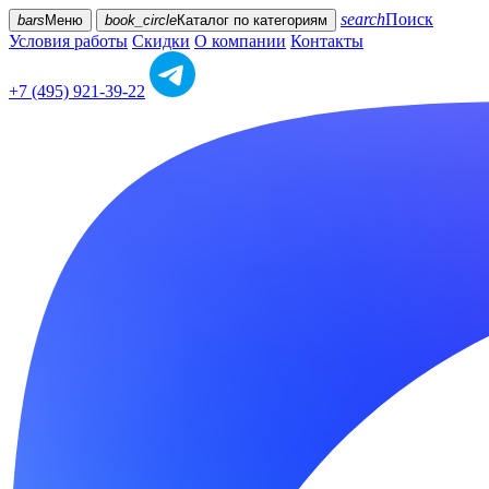
search
Поиск
bars
Меню
book_circle
Каталог
по категориям
Условия работы
Скидки
О компании
Контакты
+7 (495) 921-39-22