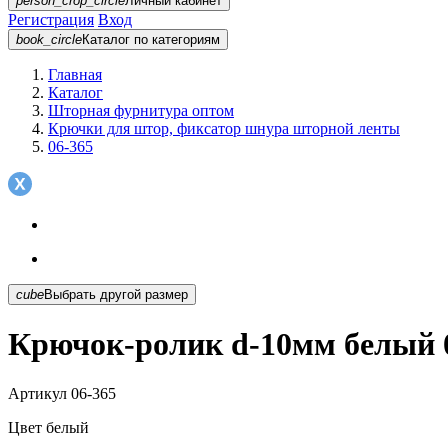
person_crop_circle
Личный кабинет
Регистрация
Вход
book_circle
Каталог
по категориям
Главная
Каталог
Шторная фурнитура оптом
Крючки для штор, фиксатор шнура шторной ленты
06-365
cube
Выбрать другой размер
Крючок-ролик d-10мм белый 
Артикул
06-365
Цвет
белый