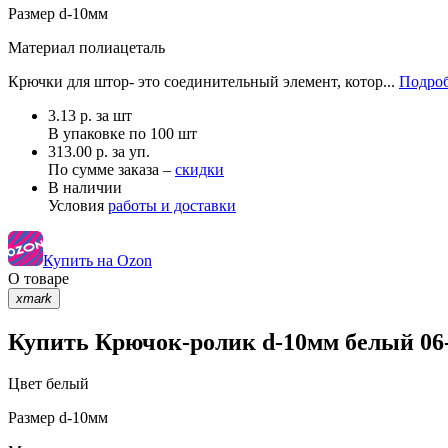
Размер
d-10мм
Материал
полиацеталь
Крючки для штор- это соединительный элемент, котор...
Подроб
3.13
р.
за шт
В упаковке по
100 шт
313.00 р. за уп.
По сумме заказа –
скидки
В наличии
Условия
работы и доставки
Купить на Ozon
О товаре
xmark
Купить Крючок-ролик d-10мм белый 06-
Цвет
белый
Размер
d-10мм