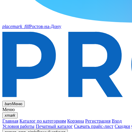
placemark_fill
Ростов-на-Дону
bars
Меню
Меню
xmark
Главная
Каталог по категориям
Корзина
Регистрация
Вход
Условия работы
Печатный каталог
Скачать прайс-лист
Скидки