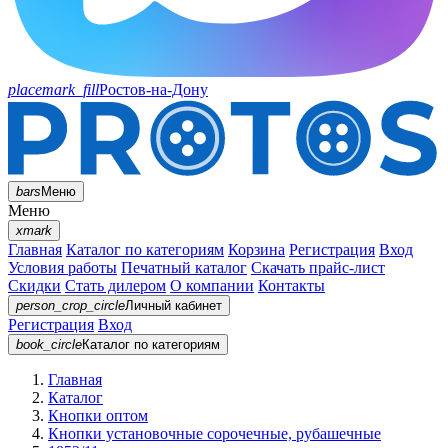
placemark_fill
Ростов-на-Дону
bars
Меню
Меню
xmark
Главная
Каталог по категориям
Корзина
Регистрация
Вход
Условия работы
Печатный каталог
Скачать прайс-лист
Скидки
Стать дилером
О компании
Контакты
person_crop_circle
Личный кабинет
Регистрация
Вход
book_circle
Каталог
по категориям
Главная
Каталог
Кнопки оптом
Кнопки установочные сорочечные, рубашечные