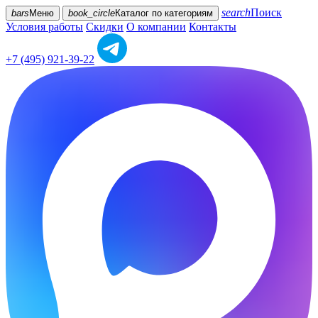
search
Поиск
bars
Меню
book_circle
Каталог
по категориям
Условия работы
Скидки
О компании
Контакты
+7 (495) 921-39-22