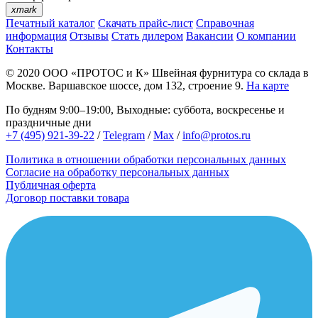
xmark
Печатный каталог
Скачать прайс-лист
Справочная
информация
Отзывы
Стать дилером
Вакансии
О компании
Контакты
© 2020
ООО «ПРОТОС и К»
Швейная фурнитура со склада в
Москве.
Варшавское шоссе, дом 132, строение 9.
На карте
По будням 9:00–19:00, Выходные: суббота, воскресенье и
праздничные дни
+7 (495) 921-39-22
/
Telegram
/
Max
/
info@protos.ru
Политика в отношении обработки персональных данных
Согласие на обработку персональных данных
Публичная оферта
Договор поставки товара