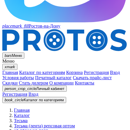
placemark_fill
Ростов-на-Дону
bars
Меню
Меню
xmark
Главная
Каталог по категориям
Корзина
Регистрация
Вход
Условия работы
Печатный каталог
Скачать прайс-лист
Скидки
Стать дилером
О компании
Контакты
person_crop_circle
Личный кабинет
Регистрация
Вход
book_circle
Каталог
по категориям
Главная
Каталог
Тесьма
Тесьма (лента) репсовая оптом