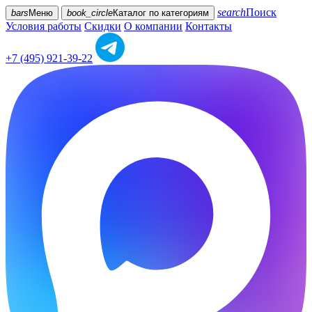
search
Поиск
bars
Меню
book_circle
Каталог
по категориям
Условия работы
Скидки
О компании
Контакты
+7 (495) 921-39-22