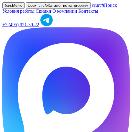
search
Поиск
bars
Меню
book_circle
Каталог
по категориям
Условия работы
Скидки
О компании
Контакты
+7 (495) 921-39-22