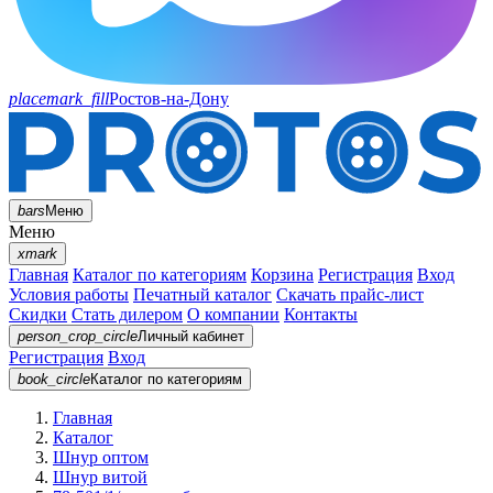
placemark_fill
Ростов-на-Дону
bars
Меню
Меню
xmark
Главная
Каталог по категориям
Корзина
Регистрация
Вход
Условия работы
Печатный каталог
Скачать прайс-лист
Скидки
Стать дилером
О компании
Контакты
person_crop_circle
Личный кабинет
Регистрация
Вход
book_circle
Каталог
по категориям
Главная
Каталог
Шнур оптом
Шнур витой