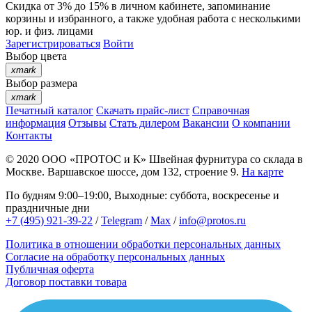
Скидка от 3% до 15%
в личном кабинете, запоминание
корзины
и
избранного
, а также удобная работа с несколькими
юр. и физ. лицами
Зарегистрироваться
Войти
Выбор цвета
xmark
Выбор размера
xmark
Печатный каталог
Скачать прайс-лист
Справочная
информация
Отзывы
Стать дилером
Вакансии
О компании
Контакты
© 2020
ООО «ПРОТОС и К»
Швейная фурнитура со склада в
Москве.
Варшавское шоссе, дом 132, строение 9.
На карте
По будням 9:00–19:00, Выходные: суббота, воскресенье и
праздничные дни
+7 (495) 921-39-22
/
Telegram
/
Max
/
info@protos.ru
Политика в отношении обработки персональных данных
Согласие на обработку персональных данных
Публичная оферта
Договор поставки товара