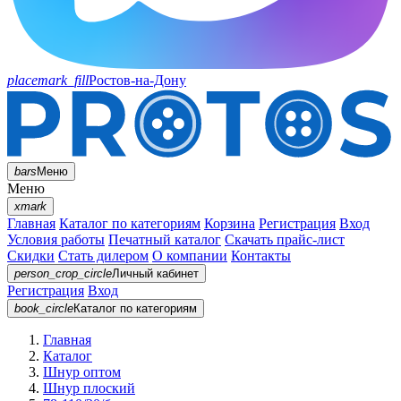
placemark_fill
Ростов-на-Дону
bars
Меню
Меню
xmark
Главная
Каталог по категориям
Корзина
Регистрация
Вход
Условия работы
Печатный каталог
Скачать прайс-лист
Скидки
Стать дилером
О компании
Контакты
person_crop_circle
Личный кабинет
Регистрация
Вход
book_circle
Каталог
по категориям
Главная
Каталог
Шнур оптом
Шнур плоский