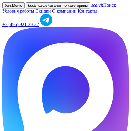
search
Поиск
bars
Меню
book_circle
Каталог
по категориям
Условия работы
Скидки
О компании
Контакты
+7 (495) 921-39-22