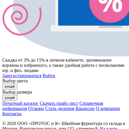
Скидка от 3% до 15%
в личном кабинете, запоминание
корзины
и
избранного
, а также удобная работа с несколькими
юр. и физ. лицами
Зарегистрироваться
Войти
Выбор цвета
xmark
Выбор размера
xmark
Печатный каталог
Скачать прайс-лист
Справочная
информация
Отзывы
Стать дилером
Вакансии
О компании
Контакты
© 2020
ООО «ПРОТОС и К»
Швейная фурнитура со склада в
Москве.
Варшавское шоссе, дом 132, строение 9.
На карте