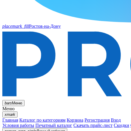
placemark_fill
Ростов-на-Дону
bars
Меню
Меню
xmark
Главная
Каталог по категориям
Корзина
Регистрация
Вход
Условия работы
Печатный каталог
Скачать прайс-лист
Скидки