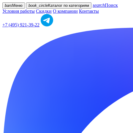
search
Поиск
bars
Меню
book_circle
Каталог
по категориям
Условия работы
Скидки
О компании
Контакты
+7 (495) 921-39-22