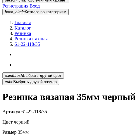
person_crop_circle
Личный кабинет
Регистрация
Вход
book_circle
Каталог
по категориям
Главная
Каталог
Резинка
Резинка вязаная
61-22-118/35
paintbrush
Выбрать другой цвет
cube
Выбрать другой размер
Резинка вязаная 35мм черный 
Артикул
61-22-118/35
Цвет
черный
Размер
35мм