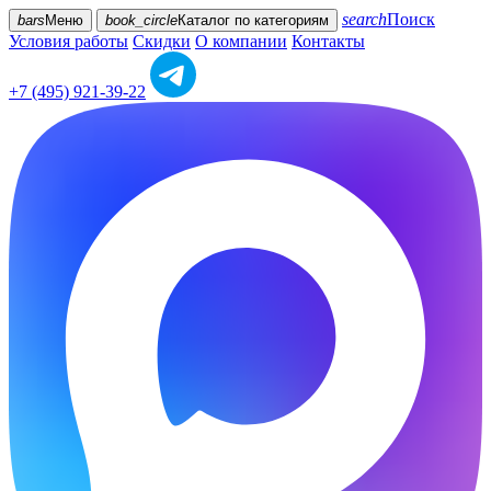
search
Поиск
bars
Меню
book_circle
Каталог
по категориям
Условия работы
Скидки
О компании
Контакты
+7 (495) 921-39-22