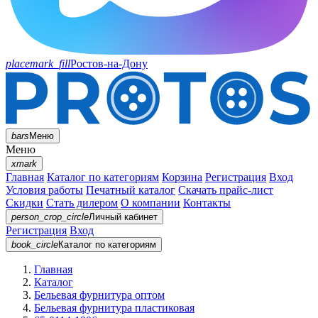
placemark_fill
Ростов-на-Дону
bars
Меню
Меню
xmark
Главная
Каталог по категориям
Корзина
Регистрация
Вход
Условия работы
Печатный каталог
Скачать прайс-лист
Скидки
Стать дилером
О компании
Контакты
person_crop_circle
Личный кабинет
Регистрация
Вход
book_circle
Каталог
по категориям
Главная
Каталог
Бельевая фурнитура оптом
Бельевая фурнитура пластиковая