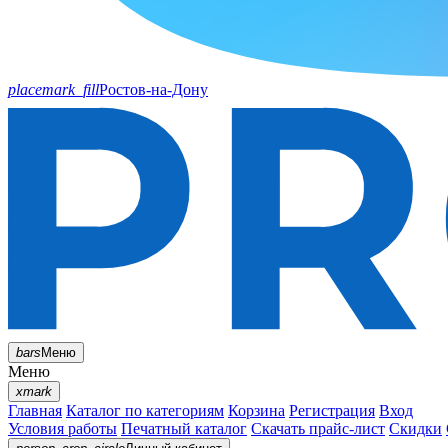
placemark_fill
Ростов-на-Дону
bars
Меню
Меню
xmark
Главная
Каталог по категориям
Корзина
Регистрация
Вход
Условия работы
Печатный каталог
Скачать прайс-лист
Скидки