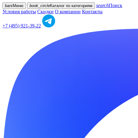
search
Поиск
bars
Меню
book_circle
Каталог
по категориям
Условия работы
Скидки
О компании
Контакты
+7 (495) 921-39-22