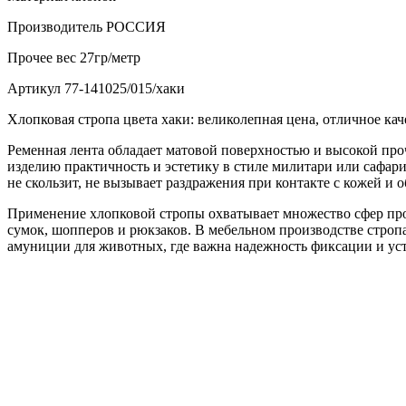
Производитель
РОССИЯ
Прочее
вес 27гр/метр
Артикул
77-141025/015/хаки
Хлопковая стропа цвета хаки: великолепная цена, отличное кач
Ременная лента обладает матовой поверхностью и высокой проч
изделию практичность и эстетику в стиле милитари или сафари
не скользит, не вызывает раздражения при контакте с кожей и 
Применение хлопковой стропы охватывает множество сфер про
сумок, шопперов и рюкзаков. В мебельном производстве стропа
амуниции для животных, где важна надежность фиксации и уст