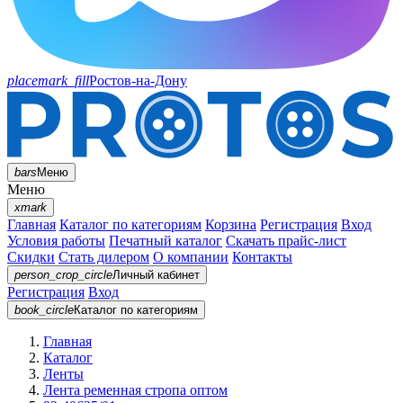
placemark_fill
Ростов-на-Дону
bars
Меню
Меню
xmark
Главная
Каталог по категориям
Корзина
Регистрация
Вход
Условия работы
Печатный каталог
Скачать прайс-лист
Скидки
Стать дилером
О компании
Контакты
person_crop_circle
Личный кабинет
Регистрация
Вход
book_circle
Каталог
по категориям
Главная
Каталог
Ленты
Лента ременная стропа оптом