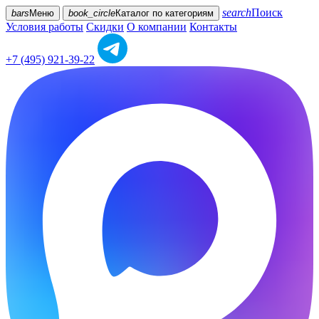
search
Поиск
bars
Меню
book_circle
Каталог
по категориям
Условия работы
Скидки
О компании
Контакты
+7 (495) 921-39-22