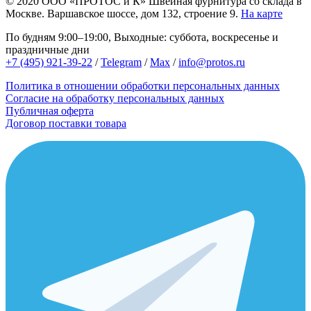
© 2020
ООО «ПРОТОС и К»
Швейная фурнитура со склада в
Москве.
Варшавское шоссе, дом 132, строение 9.
На карте
По будням 9:00–19:00, Выходные: суббота, воскресенье и
праздничные дни
+7 (495) 921-39-22
/
Telegram
/
Max
/
info@protos.ru
Политика в отношении обработки персональных данных
Согласие на обработку персональных данных
Публичная оферта
Договор поставки товара