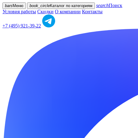
search
Поиск
bars
Меню
book_circle
Каталог
по категориям
Условия работы
Скидки
О компании
Контакты
+7 (495) 921-39-22