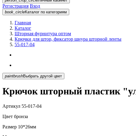
person_crop_circle
Личный кабинет
Регистрация
Вход
book_circle
Каталог
по категориям
Главная
Каталог
Шторная фурнитура оптом
Крючки для штор, фиксатор шнура шторной ленты
55-017-04
paintbrush
Выбрать другой цвет
Крючок шторный пластик "ули
Артикул
55-017-04
Цвет
бронза
Размер
10*26мм