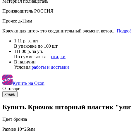
Материал
полиацеталь
Производитель
РОССИЯ
Прочее
д-11мм
Крючки для штор- это соединительный элемент, котор...
Подроб
1.11
р.
за шт
В упаковке по
100 шт
111.00 р. за уп.
По сумме заказа –
скидки
В наличии
Условия
работы и доставки
Купить на Ozon
О товаре
xmark
Купить Крючок шторный пластик "улитк
Цвет
бронза
Размер
10*26мм