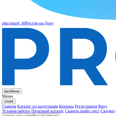
placemark_fill
Ростов-на-Дону
bars
Меню
Меню
xmark
Главная
Каталог по категориям
Корзина
Регистрация
Вход
Условия работы
Печатный каталог
Скачать прайс-лист
Скидки