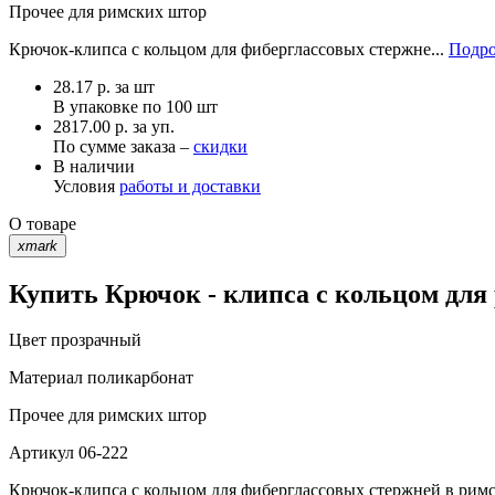
Прочее
для римских штор
Крючок-клипса с кольцом для фиберглассовых стержне...
Подро
28.17
р.
за шт
В упаковке по
100 шт
2817.00 р. за уп.
По сумме заказа –
скидки
В наличии
Условия
работы и доставки
О товаре
xmark
Купить Крючок - клипса с кольцом для
Цвет
прозрачный
Материал
поликарбонат
Прочее
для римских штор
Артикул
06-222
Крючок-клипса с кольцом для фиберглассовых стержней в рим