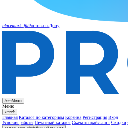
placemark_fill
Ростов-на-Дону
bars
Меню
Меню
xmark
Главная
Каталог по категориям
Корзина
Регистрация
Вход
Условия работы
Печатный каталог
Скачать прайс-лист
Скидки