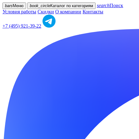
search
Поиск
bars
Меню
book_circle
Каталог
по категориям
Условия работы
Скидки
О компании
Контакты
+7 (495) 921-39-22