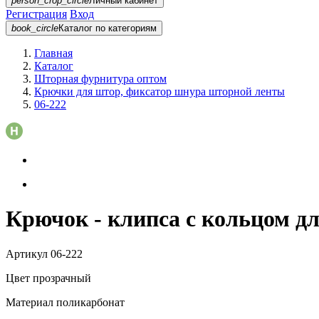
person_crop_circle
Личный кабинет
Регистрация
Вход
book_circle
Каталог
по категориям
Главная
Каталог
Шторная фурнитура оптом
Крючки для штор, фиксатор шнура шторной ленты
06-222
Крючок - клипса с кольцом д
Артикул
06-222
Цвет
прозрачный
Материал
поликарбонат