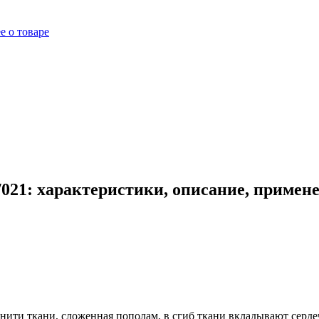
е о товаре
/021: характеристики, описание, примен
ой нити ткани, сложенная пополам, в сгиб ткани вкладывают сер