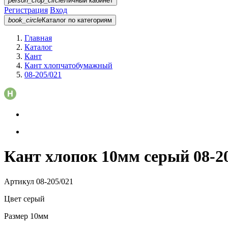
person_crop_circle
Личный кабинет
Регистрация
Вход
book_circle
Каталог
по категориям
Главная
Каталог
Кант
Кант хлопчатобумажный
08-205/021
Кант хлопок 10мм серый 08-2
Артикул
08-205/021
Цвет
серый
Размер
10мм