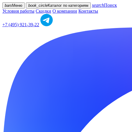
search
Поиск
bars
Меню
book_circle
Каталог
по категориям
Условия работы
Скидки
О компании
Контакты
+7 (495) 921-39-22