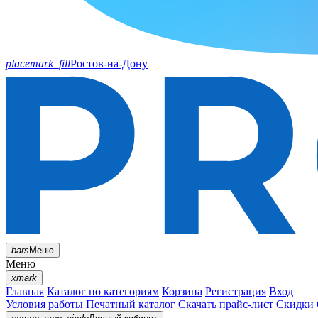
placemark_fill
Ростов-на-Дону
bars
Меню
Меню
xmark
Главная
Каталог по категориям
Корзина
Регистрация
Вход
Условия работы
Печатный каталог
Скачать прайс-лист
Скидки