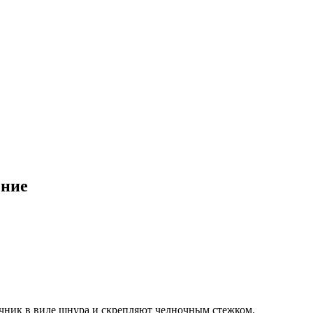
ение
дечник в виде шнура и скрепляют челночным стежком.